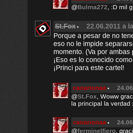
@
Bulma272
, :D mil 
St.Fox
22.06.2011 a l
Porque a pesar de no tene
eso no le impide separar
momento. (Va por ambas 
¡Eso es lo conocido como
¡Princi para este cartel!
canarionaa
24.06
@
St.Fox
, Woww graci
la principal la verda
canarionaa
24.06
@
ferminelfiero
, grac