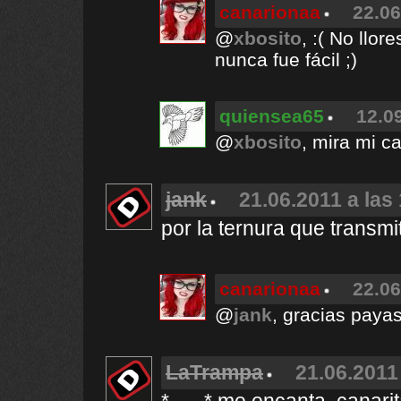
canarionaa
22.06
@
xbosito
, :( No llor
nunca fue fácil ;)
quiensea65
12.0
@
xbosito
, mira mi c
jank
21.06.2011 a las
por la ternura que transmi
canarionaa
22.06
@
jank
, gracias payasi
LaTrampa
21.06.2011