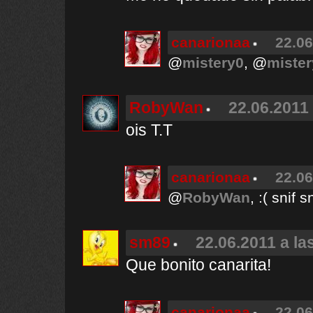
canarionaa
22.06
@
mistery0
, @
mister
RobyWan
22.06.2011 
ois T.T
canarionaa
22.06
@
RobyWan
, :( snif 
sm89
22.06.2011 a la
Que bonito canarita!
canarionaa
22.06