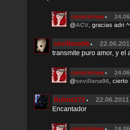
canarionaa
24.06
@
ACV
, gracias adri ^
sevillana96
22.06.201
transmite puro amor, y el
canarionaa
24.06
@
sevillana96
, cierto
Bulma272
22.06.2011
Encantador
canarionaa
24.06