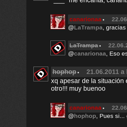
*___* me encanta, canarita
canarionaa
22.06
@
LaTrampa
, gracias
LaTrampa
22.06.
@
canarionaa
, Eso e
hophop
21.06.2011 a 
xq apesar de la situación 
otro!!! muy buenoo
canarionaa
22.06
@
hophop
, Pues si...