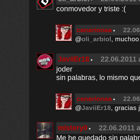
conmovedor y triste :(
canarionaa
22.06
@
oli_arbiol
, muchoo 
JaviiEr18
22.06.2011 
joder
sin palabras, lo mismo que 
canarionaa
22.06
@
JaviiEr18
, gracias 
mistery0
22.06.2011 a
Me he quedado sin palabra