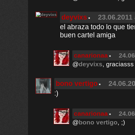
deyvixs
23.06.2011 
el abraza todo lo que ti
buen cartel amiga
canarionaa
24.06
@
deyvixs
, graciasss
bono vertigo
24.06.20
:)
canarionaa
24.06
@
bono vertigo
, ;)