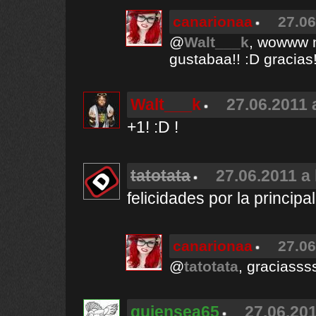
canarionaa
27.06
@
Walt___k
, wowww n
gustabaa!! :D gracias!!
Walt___k
27.06.2011 
+1! :D !
tatotata
27.06.2011 a 
felicidades por la princip
canarionaa
27.06
@
tatotata
, graciassss
quiensea65
27.06.201