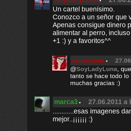
Un cartel buenísimo.
Conozco a un señor que vi
Apenas consigue dinero p
alimentar al perro, incluso
+1 :) y a favoritos^^
canarionaa
27.06
@
SoyLadyLuna
, qu
tanto se hace todo lo 
muchas gracias :)
marca3
27.06.2011 a 
............esas imagenes 
mejor..¡¡¡¡¡¡ :)