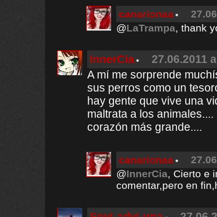
canarionaa
27.06
@
LaTrampa
, thank y
InnerCia
27.06.2011 a
A mí me sorprende muchís
sus perros como un tesor
hay gente que vive una v
maltrata a los animales..
corazón más grande....
canarionaa
27.06
@
InnerCia
, Cierto e
comentar,pero en fin,
SoyLadyLuna
27.06.2