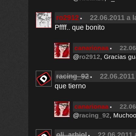
ro2912
22.06.2011 a l
Pffff.. que bonito
canarionaa
22.06
@
ro2912
, Gracias gu
racing_92
22.06.2011 
que tierno
canarionaa
22.06
@
racing_92
, Muchoo
oli_arbiol
22.06.2011 