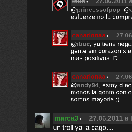
ibuc
27.06.2011 a
@
princessofpop
, @
esfuerze no la compr
canarionaa
27.06
@
ibuc
, ya tiene neg
gente sin corazón x a
mas positivos :D
canarionaa
27.06
@
andy94
, estoy d a
menos la gente con co
somos mayoria ;)
marca3
27.06.2011 a 
un troll ya la cago....