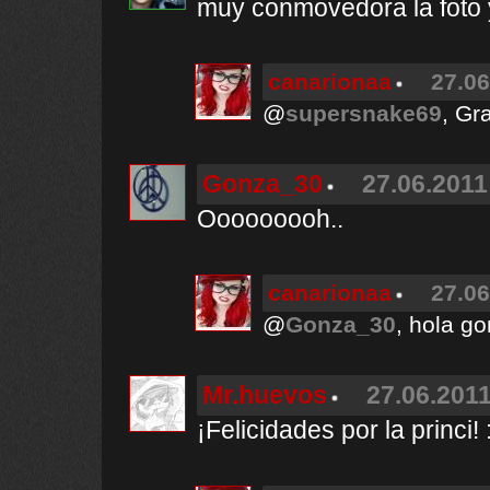
muy conmovedora la foto y 
canarionaa
27.06
@
supersnake69
, Gr
Gonza_30
27.06.2011
Ooooooooh..
canarionaa
27.06
@
Gonza_30
, hola go
Mr.huevos
27.06.2011
¡Felicidades por la princi! 