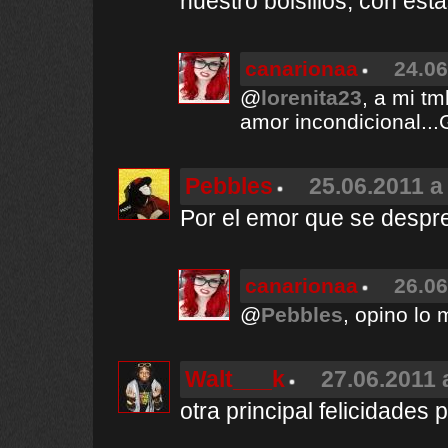
nuestro bolsillos, con es
canarionaa
24.06
@
lorenita23
, a mi t
amor incondicional..
Pebbles
25.06.2011 a
Por el emor que se despren
canarionaa
26.06
@
Pebbles
, opino lo
Walt___k
27.06.2011 
otra principal felicidades 