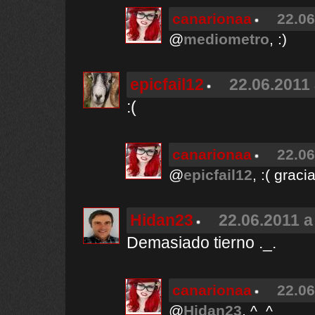
canarionaa
22.06
@
mediometro
, :)
epicfail12
22.06.2011 
:(
canarionaa
22.06
@
epicfail12
, :( graci
Hidan23
22.06.2011 a
Demasiado tierno ._.
canarionaa
22.06
@
Hidan23
, ^_^