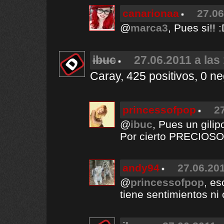
canarionaa
27.06
@
marca3
, Pues si!! 
ibuc
27.06.2011 a las
Caray, 425 positivos, 0 ne
princessofpop
2
@
ibuc
, Pues un gilip
Por cierto PRECIOS
andy94
27.06.201
@
princessofpop
, es
tiene sentimientos ni