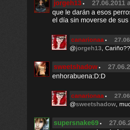
jorgeh13
27.06.2011 a
que le darán a esos perr
el día sin moverse de sus
canarionaa
27.06
@
jorgeh13
, Cariño??
sweetshadow
27.06.2
enhorabuena:D:D
canarionaa
27.06
@
sweetshadow
, mu
supersnake69
27.06.