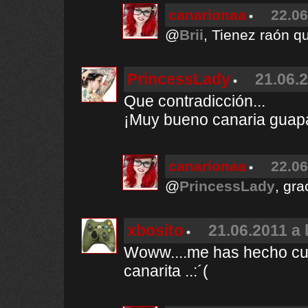
canarionaa
22.06
@
Brii
, Tienez raón q
PrincessLady
21.06.2
Que contradicción...
¡Muy bueno canaria guapa
canarionaa
22.06
@
PrincessLady
, gra
xbosito
21.06.2011 a 
Woww....me has hecho cua
canarita ..:´(