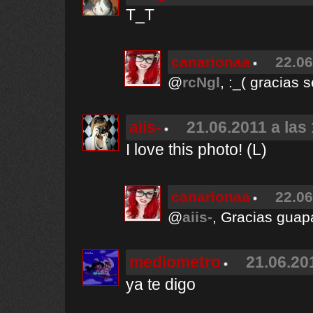
T_T
canarionaa
22.06
@
rcNgl
, :_( gracias 
aiis-
21.06.2011 a las
I love this photo! (L)
canarionaa
22.06
@
aiis-
, Gracias guapa
mediometro
21.06.20
ya te digo