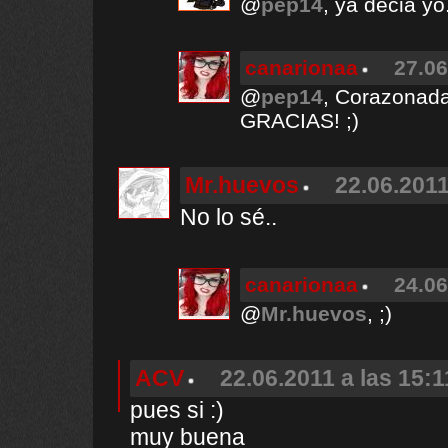
@
pep14
, ya decia yo.
canarionaa
27.06
@
pep14
, Corazonada
GRACIAS! ;)
Mr.huevos
22.06.2011
No lo sé..
canarionaa
24.06
@
Mr.huevos
, ;)
ACV
22.06.2011 a las 15:1
pues si :)
muy buena