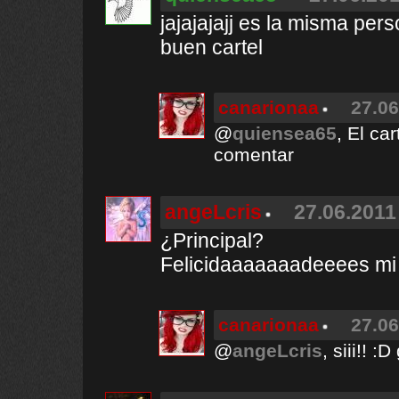
jajajajajj es la misma per
buen cartel
canarionaa
27.06
@
quiensea65
, El ca
comentar
angeLcris
27.06.2011
¿Principal?
Felicidaaaaaaadeeees mi 
canarionaa
27.06
@
angeLcris
, siii!! :