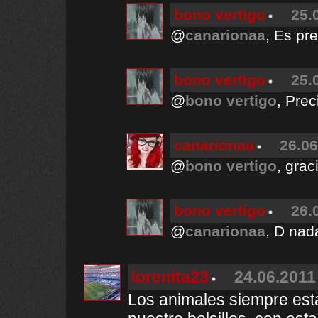
bono vertigo
25.
@
canarionaa
, Es pre
bono vertigo
25.
@
bono vertigo
, Prec
canarionaa
26.06
@
bono vertigo
, grac
bono vertigo
26.
@
canarionaa
, D nad
lorenita23
24.06.2011
Los animales siempre está