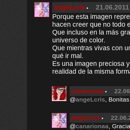
angeLcris
21.06.2011
Porque esta imagen repres
hacen creer que no todo e
Que incluso en la más gr
universo de color.
Que mientras vivas con u
qué ir mal.
Es una imagen preciosa y 
realidad de la misma form
canarionaa
22.06
@
angeLcris
, Bonitas
angeLcris
22.06.
@
canarionaa
, Gracia