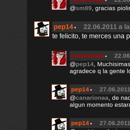
@
sm89
, gracias piol
pep14
22.06.2011 a l
te felicito, te merces una
canarionaa
22.06
@
pep14
, Muchisimas
agradece q la gente l
pep14
27.06.2011
@
canarionaa
, de na
algun momento estara 
pep14
27.06.2011