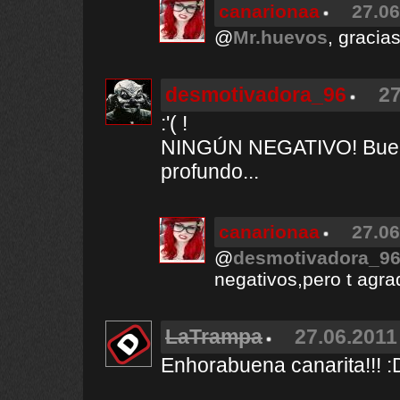
canarionaa
27.06
@
Mr.huevos
, gracias
desmotivadora_96
27
:'( !
NINGÚN NEGATIVO! Buen 
profundo...
canarionaa
27.06
@
desmotivadora_9
negativos,pero t agra
LaTrampa
27.06.2011
Enhorabuena canarita!!! :