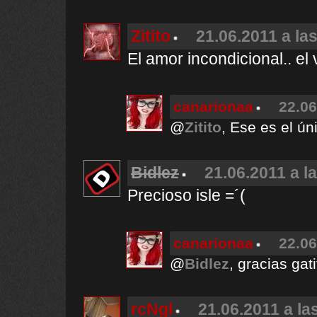
Zitito
21.06.2011 a la
El amor incondicional.. el
canarionaa
22.06
@
Zitito
, Ese es el ún
Bidlez
21.06.2011 a l
Precioso isle =´(
canarionaa
22.06
@
Bidlez
, gracias gati
rcNgl
21.06.2011 a la