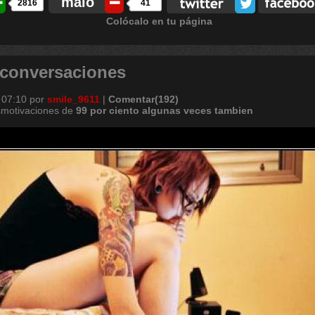
malo
2816
41
Colócalo en tu página
 conversaciones
 07:10
por
smile_9611
|
Comentar(192)
smotivaciones de
99
por
ciento
algunas
veces
tambien