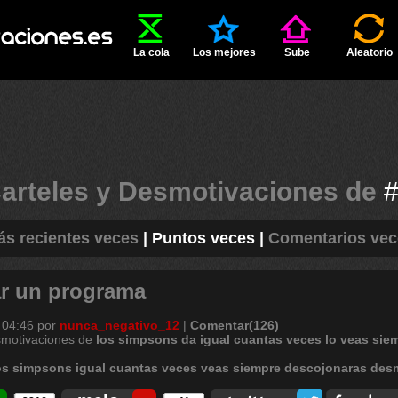
La cola
Los mejores
Sube
Aleatorio
arteles y Desmotivaciones de
s recientes veces
|
Puntos veces
|
Comentarios vec
tar un programa
 04:46
por
nunca_negativo_12
|
Comentar(126)
smotivaciones de
los
simpsons
da
igual
cuantas
veces
lo
veas
sie