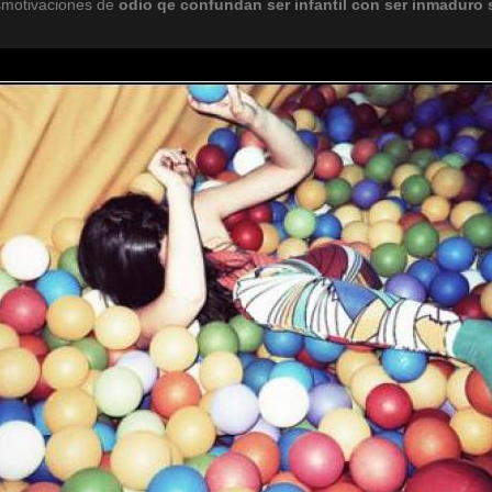
smotivaciones de
odio
qe
confundan
ser
infantil
con
ser
inmaduro