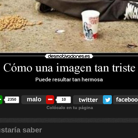
malo
2350
10
Colócalo en tu página
staría saber