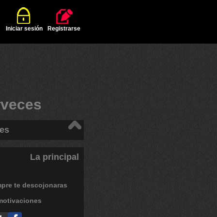
Iniciar sesión
Registrarse
#
veces
es
La principal
mpre
te
descojonaras