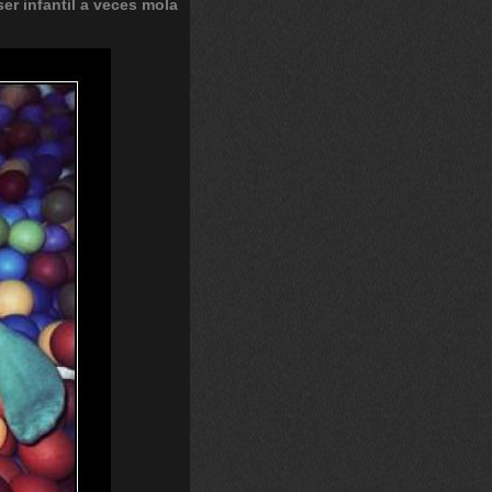
ser
infantil
a
veces
mola