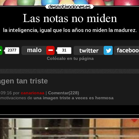
malo
2377
31
Colócalo en tu página
en tan triste
 09:16
por
canarionaa
|
Comentar(228)
smotivaciones de
una
imagen
triste
a
veces
es
hermosa