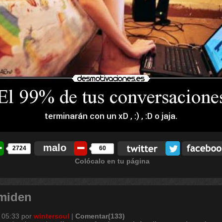
malo
2724
60
Colócalo en tu página
 miden
 05:33
por
wintersoul
|
Comentar(133)