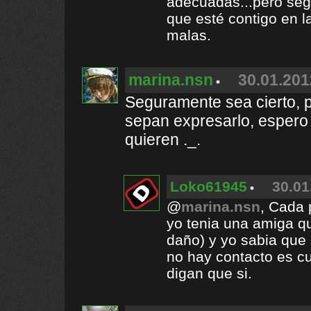
adecuadas...pero seg
que esté contigo en 
malas.
marina.nsn
30.01.201
Seguramente sea cierto, p
sepan expresarlo, espero
quieren ._.
Loko61945
30.01
@
marina.nsn
, Cada 
yo tenia una amiga q
daño) y yo sabia que
no hay contacto es c
digan que si.