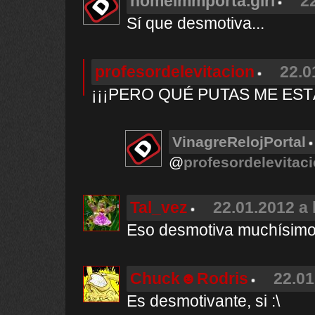
nomeimmporta.girl
2
Sí que desmotiva...
profesordelevitacion
22.0
¡¡¡PERO QUÉ PUTAS ME EST
VinagreRelojPortal
@
profesordelevitac
Tal_vez
22.01.2012 a 
Eso desmotiva muchísim
Chuck☻Rodris
22.01
Es desmotivante, si :\