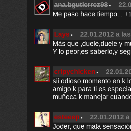
ana.bgutierrez98
22.
Me paso hace tiempo... +
Lays
22.01.2012 a las
Más que ,duele,duele y m
Y lo peor,es saberlo,y seg
cripychicken
22.01.2
sii odioso momento en k l
amigo k para ti es especia
muñeca k manejar cuando 
esteeep
22.01.2012 a
Joder, que mala sensació