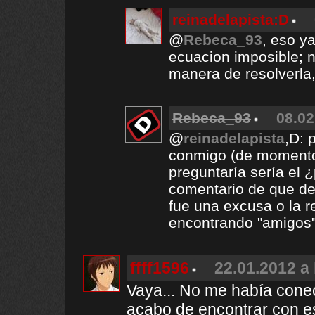
reinadelapista:D
@
Rebeca_93
, eso ya
ecuacion imposible; n
manera de resolverla
Rebeca_93
08.02
@
reinadelapista
,D: 
conmigo (de momento
preguntaría sería el 
comentario de que de
fue una excusa o la r
encontrando "amigos"
ffff1596
22.01.2012 a 
Vaya... No me había conec
acabo de encontrar con est