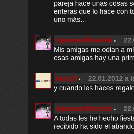
pareja hace unas cosas sol
enteras que lo hace con t
uno más...
rojoamarilloverde
22.
Mis amigas me odian a mí...
esas amigas hay una prim
kary15
22.01.2012 a l
y cuando les haces regalos
rojoamarilloverde
22.
A todas les he hecho fies
recibido ha sido el aband