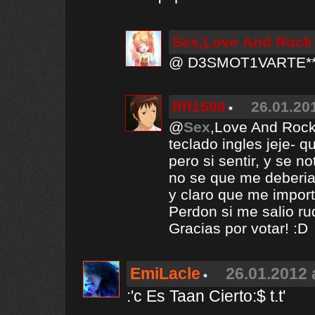
Sex,Love And Rock
@ D3SMOT1VARTE** t
ffff1596
26.01.20
@
Sex
,Love And Rock
teclado ingles jeje- 
pero si sentir, y se n
no se que me deberia
y claro que me import
Perdon si me salio rud
Gracias por votar! :D
EmiLacle
26.01.2012 
:'c Es Taan Cierto:$ t.t'