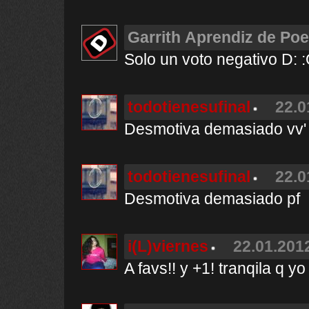
Garrith Aprendiz de Poe
Solo un voto negativo D: :
todotienesufinal
22.0
Desmotiva demasiado vv'
todotienesufinal
22.0
Desmotiva demasiado pf
i(L)viernes
22.01.2012
A favs!! y +1! tranqila q yo