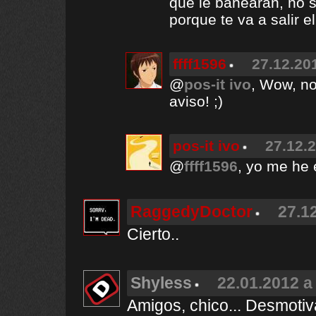
que le banearan, no s
porque te va a salir e
ffff1596
27.12.201
@
pos-it ivo
, Wow, no
aviso! ;)
pos-it ivo
27.12.2
@
ffff1596
, yo me he 
RaggedyDoctor
27.1
Cierto..
Shyless
22.01.2012 a
Amigos, chico... Desmotiva