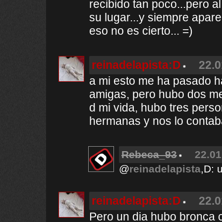
recibido tan poco...pero al
su lugar...y siempre apa
eso no es cierto... =)
reinadelapista:D
22.0
a mi esto me ha pasado h
amigas, pero hubo dos m
d mi vida, hubo tres pers
hermanas y nos lo conta
Rebeca_93
22.01
@
reinadelapista
,D: 
reinadelapista:D
22.0
Pero un dia hubo bronca c