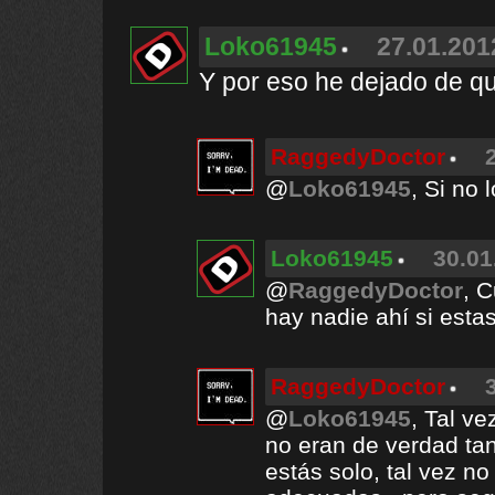
Loko61945
27.01.201
Y por eso he dejado de qu
RaggedyDoctor
@
Loko61945
, Si no
Loko61945
30.01
@
RaggedyDoctor
, 
hay nadie ahí si estas
RaggedyDoctor
@
Loko61945
, Tal ve
no eran de verdad ta
estás solo, tal vez no