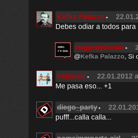
Kefka Palazzo
22.01.
Debes odiar a todos para
RaggedyDoctor
@
Kefka Palazzo
, Si
Iremusic
22.01.2012 a
Me pasa eso... +1
diego_party
22.01.20
pufff...calla calla...