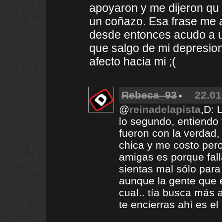
apoyaron y me dijeron qu
un coñazo. Esa frase me 
desde entonces acudo a u
que salgo de mi depresio
afecto hacia mi ;(
Rebeca_93
22.01
@
reinadelapista
,D: 
lo segundo, entiendo 
fueron con la verdad,
chica y me costo pero
amigas es porque fall
sientas mal sólo para
aunque la gente que e
cual.. tía busca más a
te encierras ahí es el