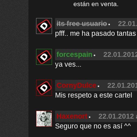
están en venta.
its free usuario
22.01
pfff.. me ha pasado tantas
forcespain
22.01.2012
ya ves...
CornyDulce
22.01.20
Mis respeto a este cartel
Haxenort
22.01.2012 
Seguro que no es así ^^