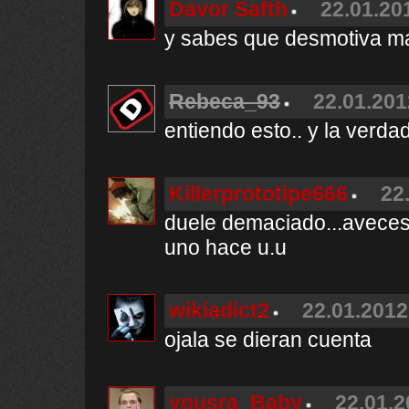
Davor Safth
22.01.20
y sabes que desmotiva má
Rebeca_93
22.01.201
entiendo esto.. y la verdad
Killerprototipe666
22
duele demaciado...aveces 
uno hace u.u
wikiadict2
22.01.2012
ojala se dieran cuenta
yousra_Baby
22.01.2