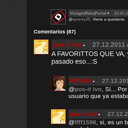
VinagreRelojPortal
22.01.2
@
qwerty25
, Viene a quedarse.
Comentarios (87)
pos-it ivo
27.12.2011 
A FAVORITTOS QUE VA, y
pasado eso...:S
ffff1596
27.12.201
@
pos-it ivo
, Sí... Po
usuario que ya estaba
pos-it ivo
27.12.2
@
ffff1596
, si, es un