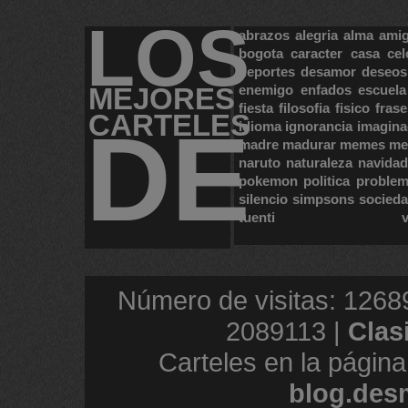
LOS
abrazos
alegria
alma
ami
bogota
caracter
casa
cel
deportes
desamor
deseos
MEJORES
enemigo
enfados
escuela
fiesta
filosofia
fisico
frase
CARTELES
DE
idioma
ignorancia
imagina
madre
madurar
memes
me
naruto
naturaleza
navidad
pokemon
politica
proble
silencio
simpsons
socied
tuenti
Número de visitas: 1268
2089113 |
Clas
Carteles en la página
blog.des