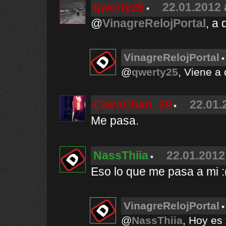
qwerty25
22.01.2012 
@
VinagreRelojPortal
, a
VinagreRelojPortal
@
qwerty25
, Viene a
ClaraChan_20
22.01.
Me pasa.
NassThiia
22.01.2012
Eso lo que me pasa a mi :
VinagreRelojPortal
@
NassThiia
, Hoy es 