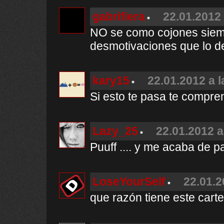
gabrifiera
22.01.2012 
NO se como cojones siemp
desmotivaciones que lo des
kary15
22.01.2012 a l
Si esto te pasa te compre
Lazy_25
22.01.2012 a
Puuff .... y me acaba de p
LoseYourSelf
22.01.2
que razón tiene este cart