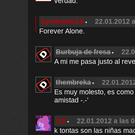
verdad.
Syndrome2.0
22.01.2012 a
Forever Alone.
Burbuja de fresa
22.0
A mi me pasa justo al reve
thembreka
22.01.2012
Es muy molesto, es como s
amistad -.-'
f10
22.01.2012 a las 
k tontas son las niñas mac