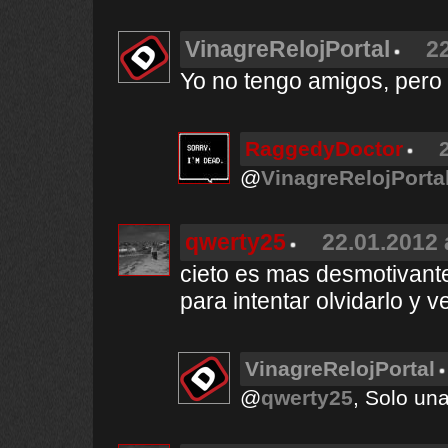
VinagreRelojPortal
22
Yo no tengo amigos, pero 
RaggedyDoctor
@
VinagreRelojPorta
qwerty25
22.01.2012 
cieto es mas desmotivant
para intentar olvidarlo y ve
VinagreRelojPortal
@
qwerty25
, Solo una