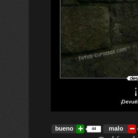
bueno
malo
44