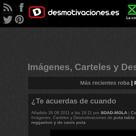
La co
Imágenes, Carteles y D
Más recientes roba
|
¿Te acuerdas de cuando
Añadido
26.08.2011 a las 18:11
por
SOAD-MOLA
|
Co
Imágenes, Carteles y Desmotivaciones de
puta
tabla
reggaeton
y
de
canis
puta