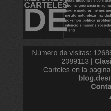
fiesta
filosofia
fisico
frase
CARTELES
DE
idioma
ignorancia
imagina
madre
madurar
memes
me
naruto
naturaleza
navidad
pokemon
politica
proble
silencio
simpsons
socied
tuenti
Número de visitas: 1268
2089113 |
Clas
Carteles en la página
blog.des
Conta