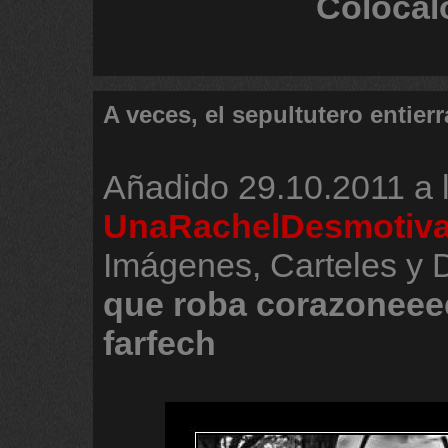
Colócal
A veces, el sepultutero entierr
Añadido
29.10.2011 a 
UnaRachelDesmotiv
Imágenes, Carteles y
que
roba
corazoneee
farfech