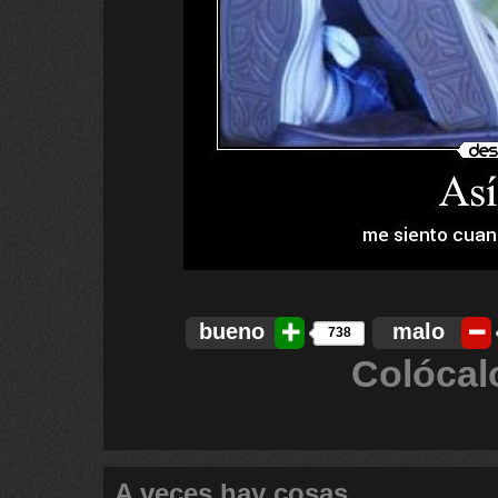
bueno
malo
738
Colócal
A veces hay cosas