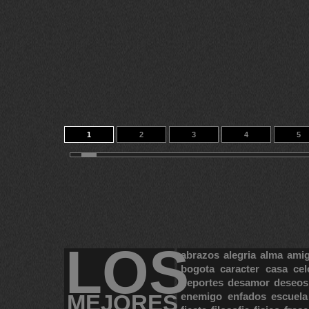
1
2
3
4
5
11
12
13
14
28
LOS
abrazos
alegria
alma
ami
bogota
caracter
casa
cel
deportes
desamor
deseos
MEJORES
enemigo
enfados
escuela