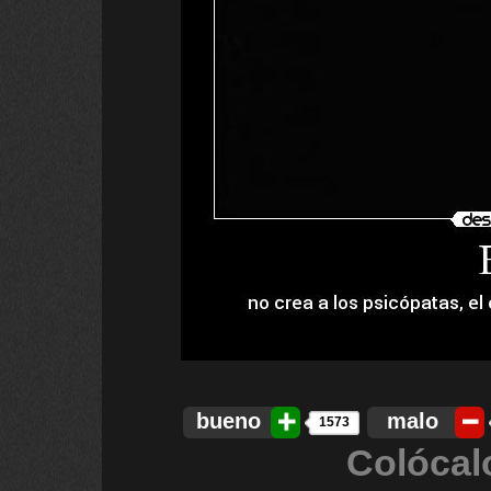
bueno
malo
1573
Colócal