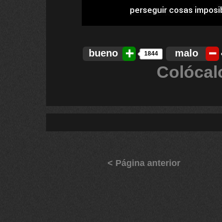
bueno
malo
1844
Colócal
< Página anterior