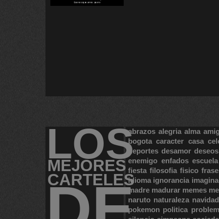
LOS
abrazos
alegria
alma
ami
bogota
caracter
casa
cel
deportes
desamor
deseos
MEJORES
enemigo
enfados
escuela
fiesta
filosofia
fisico
frase
CARTELES
DE
idioma
ignorancia
imagina
madre
madurar
memes
me
naruto
naturaleza
navidad
pokemon
politica
proble