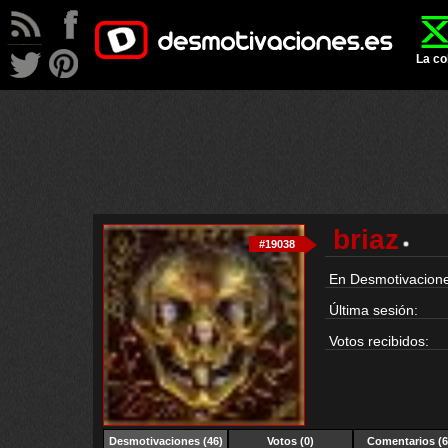
La co
briaz
#19038
En Desmotivacione
Última sesión:
Votos recibidos:
Desmotivaciones
(46)
Votos (0)
Comentarios (6