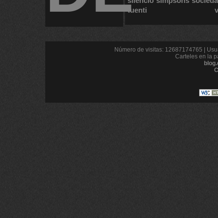
silencio
simpsons
socied
tuenti
Número de visitas: 12687174765 | Usua
Carteles en la p
blog
C